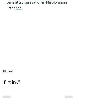
barnrättsorganisationen Majblomman 
utför 
här
.
Allmänt