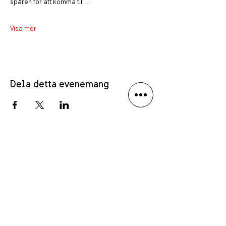
spåren för att komma till…
Visa mer
Dela detta evenemang
PRIVACY POLICY
LANGUAGE DISCLAIMER
Anmäl dig till vårt nyhetsbrev