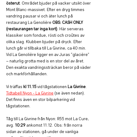
österut
. Området bjuder på vacker utsikt över 
Mont Blanc-massivet. Efter en dryg timmes 
vandring pausar vi och äter lunch på 
restaurang La Genolière 
OBS: CASH ONLY 
(restaurangen tar inga kort)
. Här serveras 
klassiker som fondue, rösti och croûtes av 
olika slag. Klubben bjuder på dryck. Efter 
lunch går vi tillbaka till La Givrine, ca 40 min. 
Vid La Genolière ligger en av Juras ”glacière” 
– naturlig grotta med is en stor del av året.
Den exakta vandringssträckan beror på väder 
och markförhållanden. 
Vi träffas 
kl 11.15
 vid tågstationen 
La Givrine
. 
Tidtabell Nyon - La Givrine
 (se även nedan). 
Det finns även en stor bilparkering vid 
tågstationen.
Tåg till La Givrine från Nyon: R55 mot La Cure, 
avg. 
10:29
 ankomst 11:12. Obs: från norra 
sidan av stationen, gå under de vanliga 