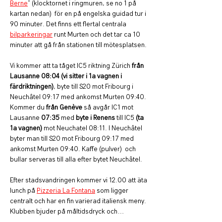
Berne
" (klocktornet i ringmuren, se no 1 på 
kartan nedan)  för en på engelska guidad tur i 
90 minuter. Det finns ett flertal centrala 
bilparkeringar
 runt Murten och det tar ca 10 
minuter att gå från stationen till mötesplatsen. 
Vi kommer att ta tåget IC5 riktning Zürich 
från 
Lausanne 08:04 (vi sitter i 1a vagnen i 
färdriktningen)
, byte till S20 mot Fribourg i 
Neuchâtel 09:17 med ankomst Murten 09:40. 
Kommer du 
från Genève
 så avgår IC1 mot 
Lausanne 
07:35
 med 
byte i Renens
 till IC5 
(ta 
1a vagnen)
 mot Neuchatel 08:11. I Neuchâtel 
byter man till S20 mot Fribourg 09:17 med 
ankomst Murten 09:40. Kaffe (pulver)  och 
bullar serveras till alla efter bytet Neuchâtel.
Efter stadsvandringen kommer vi 12.00 att äta 
lunch på 
Pizzeria La Fontana
 som ligger 
centralt och har en fin varierad italiensk meny. 
Klubben bjuder på måltidsdryck och…