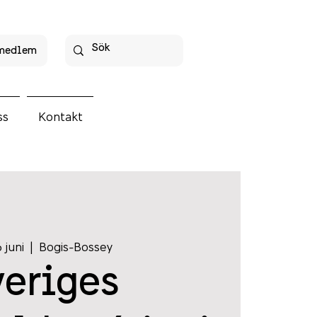
 medlem
ss
Kontakt
 juni
  |  
Bogis-Bossey
veriges