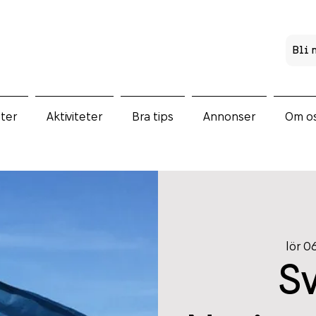
Bli
ter
Aktiviteter
Bra tips
Annonser
Om o
lör 06
S