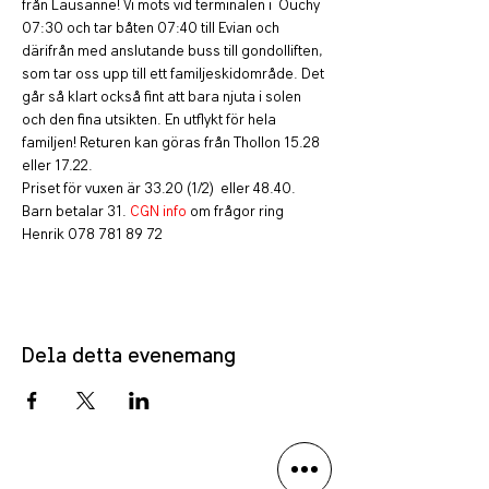
från Lausanne! Vi möts vid terminalen i  Ouchy 
07:30 och tar båten 07:40 till Evian och 
därifrån med anslutande buss till gondolliften, 
som tar oss upp till ett familjeskidområde. Det 
går så klart också fint att bara njuta i solen 
och den fina utsikten. En utflykt för hela 
familjen! Returen kan göras från Thollon 15.28 
eller 17.22. 
Priset för vuxen är 33.20 (1/2)  eller 48.40. 
Barn betalar 31. 
CGN info
 om frågor ring 
Henrik 078 781 89 72
Dela detta evenemang