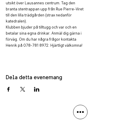
utsikt över Lausannes centrum. Tag den 
branta stentrappan upp från Rue Pierre-Viret 
till den lilla trädgården (strax nedanför 
katedralen). 
Klubben bjuder på tilltugg och var och en 
betalar sina egna drinkar. Anmäl dig gärna i 
förväg. Om du har några frågor kontakta 
Henrik på 078-781 8972. Hjärtligt välkomna!
Dela detta evenemang
PRIVACY POLICY
LANGUAGE DISCLAIMER