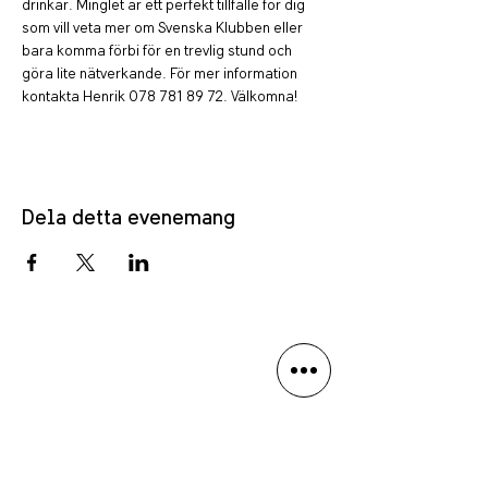
drinkar. Minglet är ett perfekt tillfälle för dig 
som vill veta mer om Svenska Klubben eller 
bara komma förbi för en trevlig stund och 
göra lite nätverkande. För mer information 
kontakta Henrik 078 781 89 72. Välkomna!
Dela detta evenemang
PRIVACY POLICY
LANGUAGE DISCLAIMER