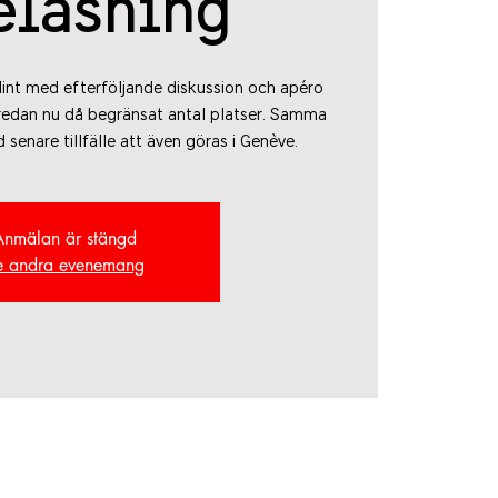
eläsning
lint med efterföljande diskussion och apéro
redan nu då begränsat antal platser. Samma
senare tillfälle att även göras i Genève.
Anmälan är stängd
e andra evenemang