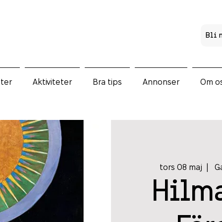
Bli
ter
Aktiviteter
Bra tips
Annonser
Om o
tors 08 maj
  |  
Ga
Hilma