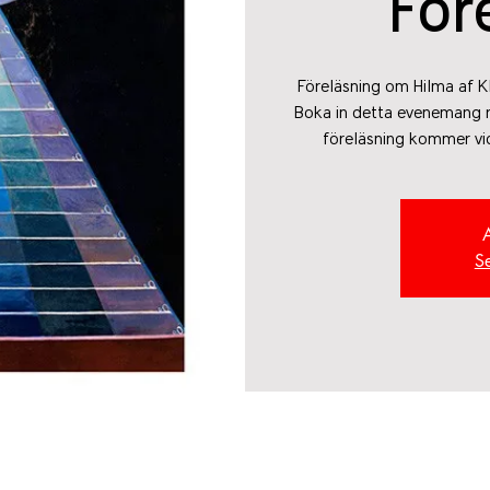
För
Föreläsning om Hilma af K
Boka in detta evenemang 
föreläsning kommer vid 
S