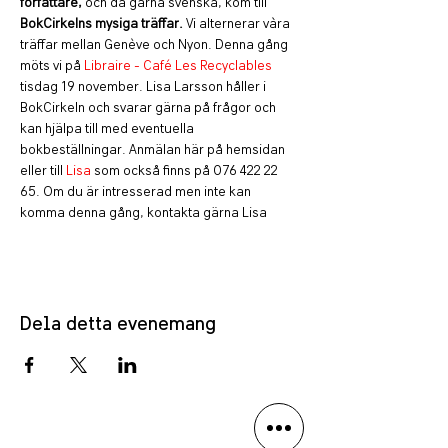
författare,
 och då gärna svenska, kom till 
BokCirkelns mysiga träffar.
 Vi alternerar vàra 
träffar mellan Genève och Nyon. Denna gång 
möts vi på 
Libraire - Café Les Recyclables
tisdag 19 november. Lisa Larsson håller i 
BokCirkeln och svarar gärna på frågor och 
kan hjälpa till med eventuella 
bokbeställningar. Anmälan här på hemsidan 
eller till 
Lisa
 som också finns på 076 422 22 
65. Om du är intresserad men inte kan 
komma denna gång, kontakta gärna Lisa
Dela detta evenemang