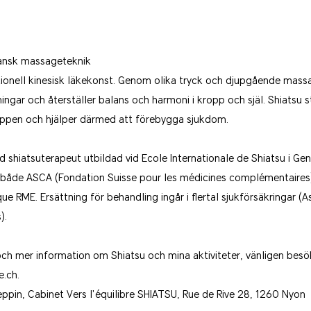
pansk massageteknik
tionell kinesisk läkekonst. Genom olika tryck och djupgående mass
gar och återställer balans och harmoni i kropp och själ. Shiatsu s
roppen och hjälper därmed att förebygga sjukdom.
 shiatsuterapeut utbildad vid Ecole Internationale de Shiatsu i Gen
 både ASCA (Fondation Suisse pour les médicines complémentaires)
e RME. Ersättning för behandling ingår i flertal sjukförsäkringar (
).
och mer information om Shiatsu och mina aktiviteter, vänligen bes
e.ch
.
eppin, Cabinet Vers l'équilibre SHIATSU, Rue de Rive 28, 1260 Nyon