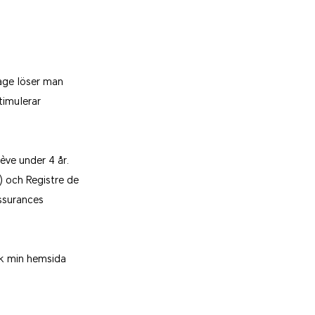
age löser man
timulerar
ève under 4 år.
 och Registre de
Assurances
ök min hemsida