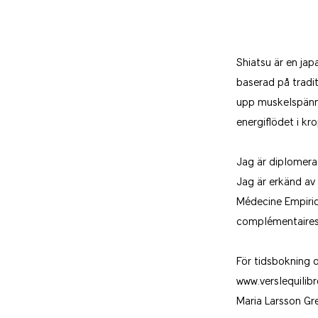
Shiatsu är en ja
baserad på tradi
upp muskelspännin
energiflödet i k
Jag är diplomerad
Jag är erkänd av
Médecine Empiriqu
complémentaires
För tidsbokning 
www.verslequilibr
Maria Larsson Gr