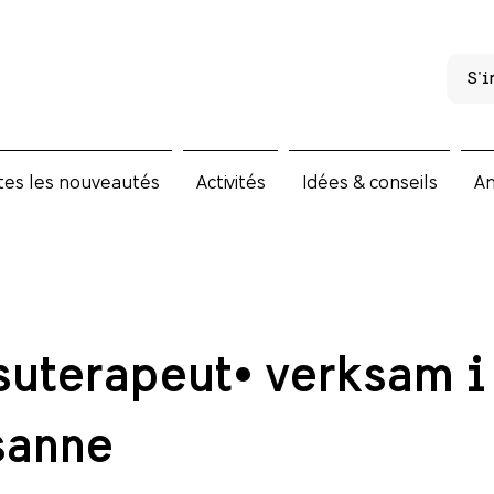
S'i
tes les nouveautés
Activités
Idées & conseils
A
suterapeut, verksam i
sanne