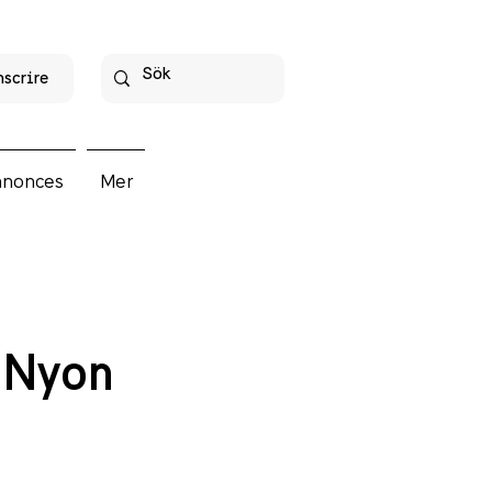
nscrire
nnonces
Mer
 Nyon