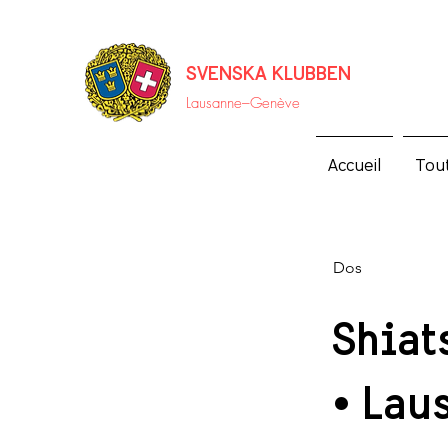
SVENSKA KLUBBEN
Lausanne–
Genève
Accueil
Tou
Dos
Shiat
& Lau