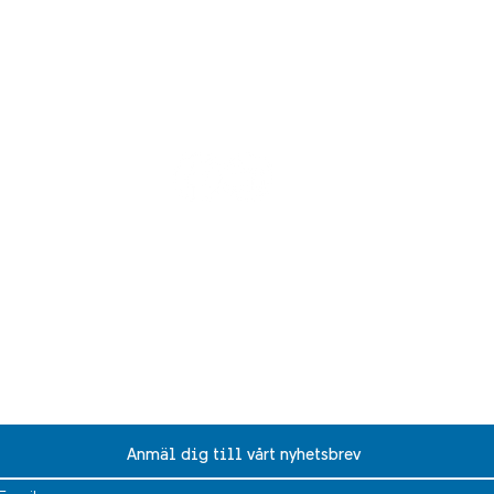
ité
©2024
Le club suédois
Avis de non-responsabilité linguistique
Anmäl dig till vårt nyhetsbrev