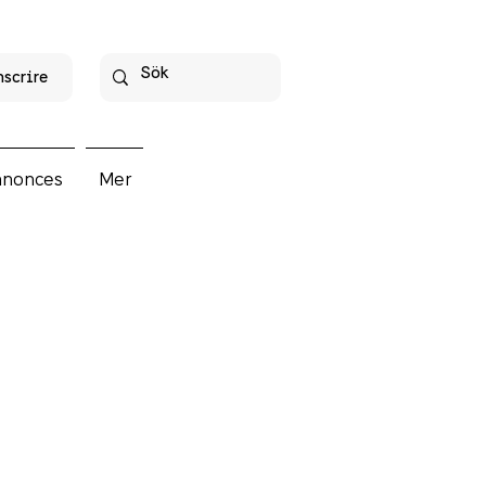
nscrire
nnonces
Mer