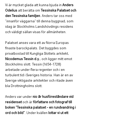
Vi är mycket glada att kunna bjuda in 
Anders 
Odelius
 att berätta om 
Tessinska Palatset och 
den Tessinska familjen
. Anders tar oss med 
"innanför väggarna" till denna byggnad, som 
idag är Stockholms Landshövdings residens 
och väldigt sällan visas för allmänheten. 
Palatset anses vara ett av Norra Europas 
finaste barockpalats. Det byggdes som 
privatbostad till Kungliga Slottets arkitekt, 
Nicodemus Tessin d.y.
, och ligger mitt emot 
Stockholms slott. Tessin (1654-1728) 
arbetade under flera regenter och i en 
turbulent tid i Sveriges historia. Han är en av 
Sverige viktigaste arkitekter och ritade även 
bla Drottningholms slott.  
Anders var under 
nio år husföreståndare vid 
residenset
 och är 
författare och fotograf till 
boken "Tessinska palatset - en rundvandring i 
ord och bild"
. Under kvällen 
lottar vi ut ett 