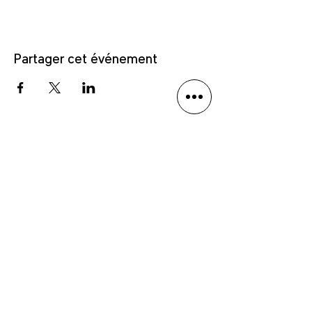
Partager cet événement
Politique de confidentialité
Avis de non-responsabilité linguistique
Anmäl dig till vårt nyhetsbrev