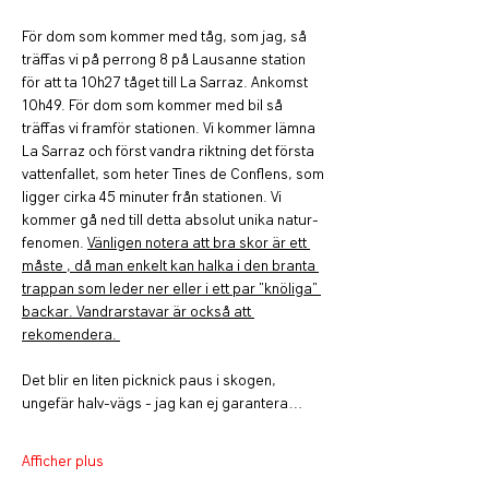
För dom som kommer med tåg, som jag, så 
träffas vi på perrong 8 på Lausanne station 
för att ta 10h27 tåget till La Sarraz. Ankomst 
10h49. För dom som kommer med bil så 
träffas vi framför stationen. Vi kommer lämna 
La Sarraz och först vandra riktning det första 
vattenfallet, som heter Tines de Conflens, som 
ligger cirka 45 minuter från stationen. Vi 
kommer gå ned till detta absolut unika natur-
fenomen. 
Vänligen notera att bra skor är ett 
måste , då man enkelt kan halka i den branta 
trappan som leder ner eller i ett par "knöliga" 
backar. Vandrarstavar är också att 
rekomendera. 
Det blir en liten picknick paus i skogen, 
ungefär halv-vägs - jag kan ej garantera…
Afficher plus