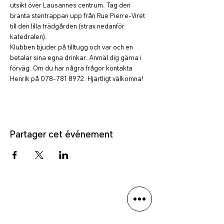
utsikt över Lausannes centrum. Tag den 
branta stentrappan upp från Rue Pierre-Viret 
till den lilla trädgården (strax nedanför 
katedralen). 
Klubben bjuder på tilltugg och var och en 
betalar sina egna drinkar. Anmäl dig gärna i 
förväg. Om du har några frågor kontakta 
Henrik på 078-781 8972. Hjärtligt välkomna!
Partager cet événement
Politique de confidentialité
Avis de non-responsabilité linguistique