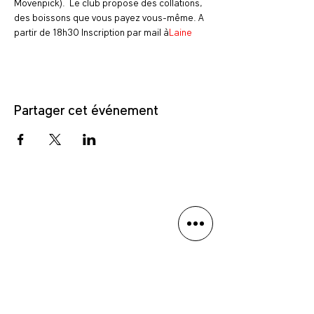
Mövenpick).  Le club propose des collations, 
des boissons que vous payez vous-même. A 
partir de 18h30 Inscription par mail à
Laine
Partager cet événement
Politique de confidentialité
Avis de non-responsabilité linguistique
Anmäl dig till vårt nyhetsbrev