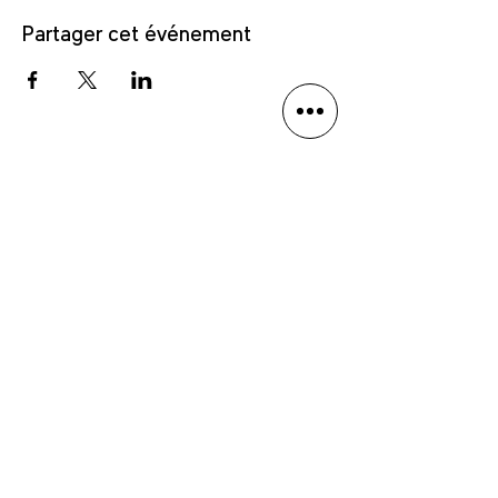
Partager cet événement
Politique de confidentialité
Avis de non-responsabilité linguistique
Anmäl dig till vårt nyhetsbrev
Skicka