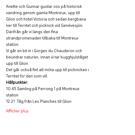
Anette och Gunnar guidar oss på historisk 
vandring genom gamla Montreux, upp till 
Glion och hotel Victoria och sedan bergbana 
ner till Territet och picknick vid Genèvesjön. 
Därifrån går vi längs den fina 
strandpromenaden tillbaka till Montreux 
station.
Vi går en bit in i Gorges du Chauderon och 
beundrar naturen, innan vi tar kugghjulståget 
upp till Glion. 
Det går också fint att möta upp till picknicken i 
Territet för den som vill.  
Hållpunkter: 
10.45 Samling på Perrong 1 på Montreux 
station
12.21  Tåg från Les Planches till Glion
Afficher plus