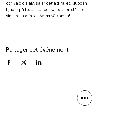
och va dig själv, så är detta tillfället! Klubben 
bjuder på lite snittar och var och en står för 
sina egna drinkar. Varmt välkomna!
Partager cet événement
Politique de confidentialité
Avis de non-responsabilité linguistique
Anmäl dig till vårt nyhetsbrev