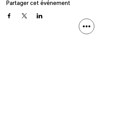
Partager cet événement
Politique de confidentialité
Avis de non-responsabilité linguistique
Anmäl dig till vårt nyhetsbrev
Skicka