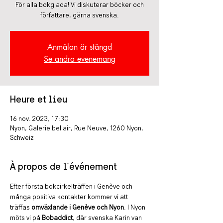
För alla bokglada! Vi diskuterar böcker och
författare, gärna svenska.
Anmälan är stängd
Se andra evenemang
Heure et lieu
16 nov. 2023, 17:30
Nyon, Galerie bel air, Rue Neuve, 1260 Nyon,
Schweiz
À propos de l'événement
Efter första bokcirkelträffen i Genève och 
många positiva kontakter kommer vi att 
träffas 
omväxlande i Genève och Nyon
. I Nyon 
möts vi på 
Bobaddict
, där svenska Karin van 