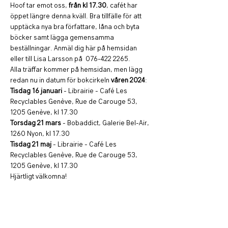
Hoof tar emot oss, 
från kl 17.30
, cafét har 
öppet längre denna kväll. Bra tillfälle för att 
upptäcka nya bra författare, låna och byta 
böcker samt lägga gemensamma 
beställningar. Anmäl dig här på hemsidan 
eller till Lisa Larsson på  076-422 2265.  
Alla träffar kommer på hemsidan, men lägg 
redan nu in datum för bokcirkeln 
våren 2024
: 
Tisdag 16 januari
 - Librairie - Café Les 
Recyclables Genève, Rue de Carouge 53, 
1205 Genève, kl 17.30
Torsdag 21 mars
 - Bobaddict, Galerie Bel-Air, 
1260 Nyon, kl 17.30
Tisdag 21 maj
 - Librairie - Café Les 
Recyclables Genève, Rue de Carouge 53, 
1205 Genève, kl 17.30 
Hjärtligt välkomna!  