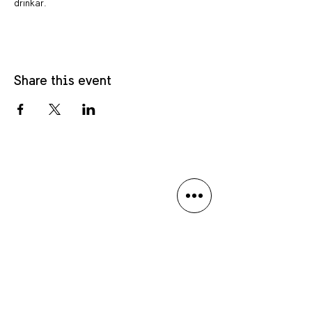
drinkar.
Share this event
Privacy policy
Language Disclaimer
Anmäl dig till vårt nyhetsbrev