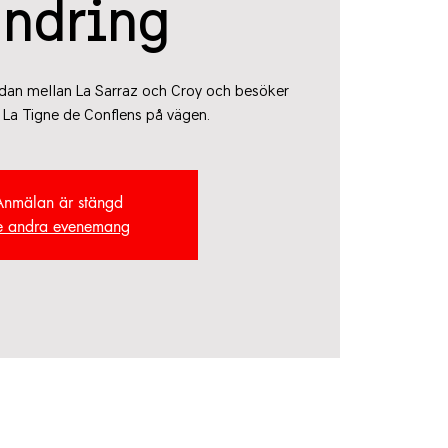
andring
rådan mellan La Sarraz och Croy och besöker
a La Tigne de Conflens på vägen.
Anmälan är stängd
e andra evenemang