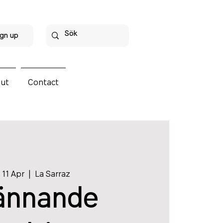
gn up
ut
Contact
 11 Apr
  |  
La Sarraz
ännande