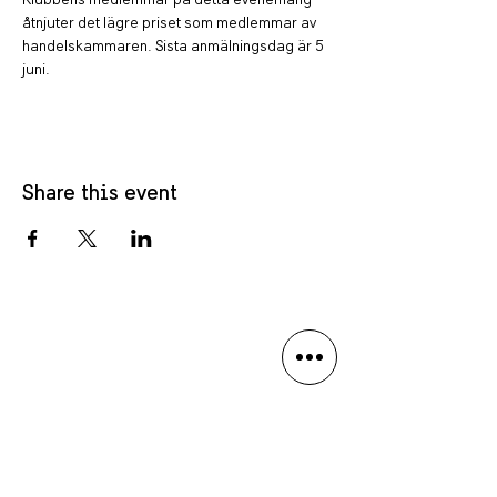
Klubbens medlemmar på detta evenemang 
åtnjuter det lägre priset som medlemmar av 
handelskammaren. Sista anmälningsdag är 5 
juni.
Share this event
Privacy policy
Language Disclaimer
Anmäl dig till vårt nyhetsbrev