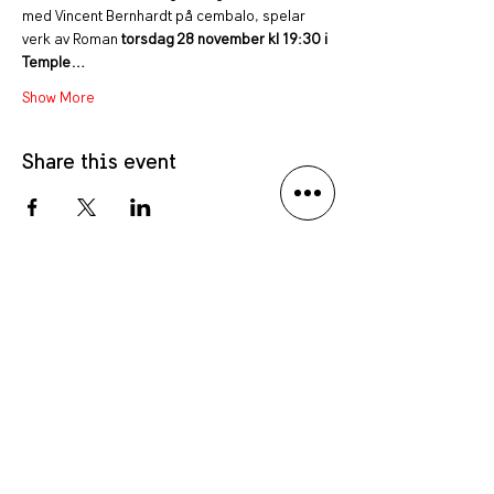
med Vincent Bernhardt på cembalo, spelar 
verk av Roman 
torsdag 28 november kl 19:30 i 
Temple…
Show More
Share this event
Privacy policy
Language Disclaimer
Anmäl dig till vårt nyhetsbrev