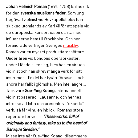
Johan Helmich Roman
 (1694-1758) kallas ofta 
för den 
svenska musikens fader
. Som ung 
begåvad violinist vid Hovkapellet blev han 
skickad utomlands av Karl XII för att spela vid 
de europeiska konserthusen och ta med 
influenserna hem till Stockholm. Och han 
förändrade verkligen Sveriges 
musikliv
.
Roman var en mycket produktiv tonsättare. 
Under åren vid Londons operaorkester, 
under Händels ledning, blev han en virtuos 
violinist och han skrev många verk för sitt 
instrument. En del har tyvärr försvunnit och 
andra har fallit i glömska. Men inte längre...
Tack vare 
Sue-Ying Koang,
 internationell 
violinist baserad i Lausanne, och hennes 
intresse att hitta och presentera "okända" 
verk, så får vi nu en inblick i Romans stora 
repertoar för violin. 
"These works, full of 
originality and fantasy, take us to the heart of 
Baroque Sweden."
Missa inte när Sue-Ying Koang, tillsammans 