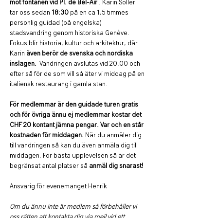
mot fontänen vid Pl. de Bel-Air 
. Karin Soller 
tar oss sedan 
18:30 
på en ca 1,5 timmes 
personlig guidad (på engelska) 
stadsvandring genom historiska Genève. 
Fokus blir historia, kultur och arkitektur, där 
Karin 
även berör de svenska och nordiska 
inslagen.
  Vandringen avslutas vid 20:00 och 
efter så för de som vill så äter vi middag på en 
italiensk restaurang i gamla stan. 
För medlemmar är den guidade turen gratis 
och för övriga ännu ej medlemmar kostar det 
CHF 20 kontant jämna pengar. Var och en står 
kostnaden för middagen. 
När du anmäler dig 
till vandringen så kan du även anmäla dig till 
middagen. För bästa upplevelsen så är det 
begränsat antal platser så 
anmäl dig snarast!
Ansvarig för evenemanget Henrik 
Om du ännu inte är medlem så förbehåller vi 
oss rätten att kontakta dig via mejl vid ett 